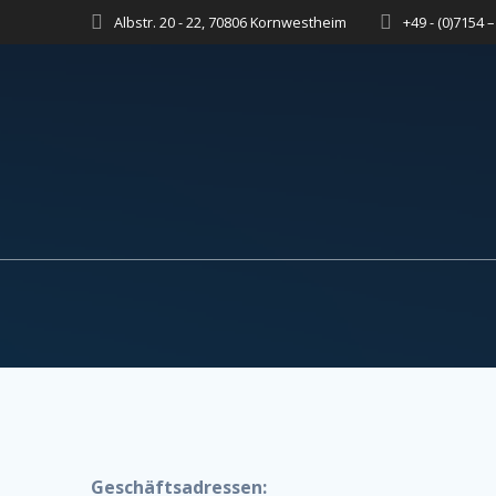
Zum
Albstr. 20 - 22, 70806 Kornwestheim
+49 - (0)7154 
Inhalt
springen
Geschäftsadressen: