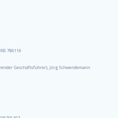
 HRB 786116
tzender Geschäftsführer), Jörg Schwendemann
 HRB795407