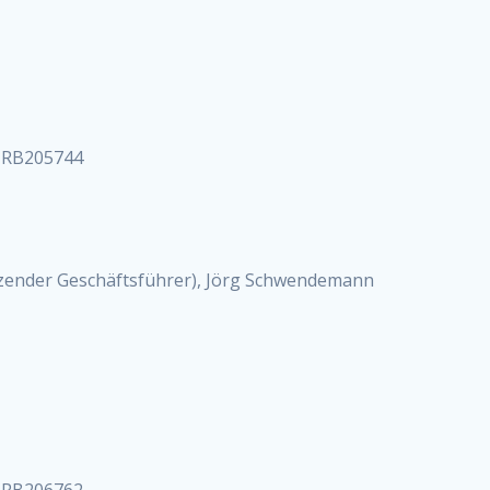
 HRB205744
tzender Geschäftsführer), Jörg Schwendemann
 HRB206762